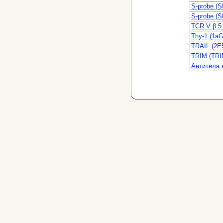
S-probe (
S-probe (
TCR V β 5
Thy-1 (1a
TRAIL (2E
TRIM (TRI
Антитела 