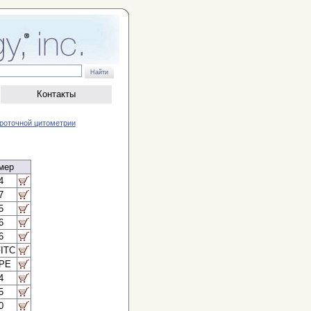
Контакты
проточной цитометрии
мер
4
7
5
6
6
FITC
 PE
4
5
0