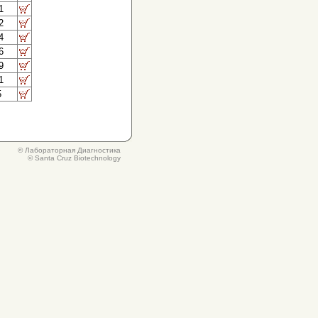
1
2
4
6
9
1
5
© Лабораторная Диагностика
© Santa Cruz Biotechnology