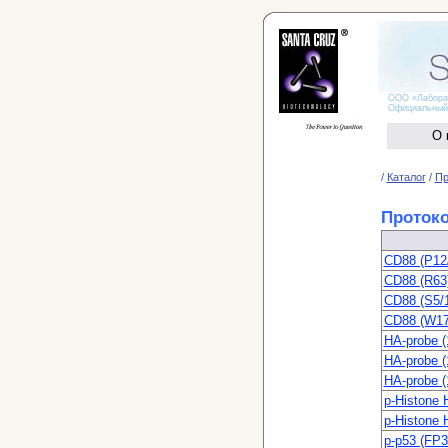
ООО «Лаборато
Официальный дис
О 
/
Каталог
/
Пр
Проток
CD88 (P12
CD88 (R63
CD88 (S5/
CD88 (W17
HA-probe (
HA-probe (
HA-probe (
p-Histone 
p-Histone 
p-p53 (FP3