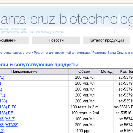
рная Диагностика»
трибьютор Santa Cruz Biotechnology в России
компании
Новости
Каталог продукции
оточная цитометрия
/
Реагенты для проточной цитометрии
/
Реагенты Santa Cruz для 
олы и сопутствующие продукты
Наименование
Объем
Метод
Кат.Но
/1)
200 мкг/мл
sc-5379
)
200 мкг/мл
sc-5379
1)
200 мкг/мл
sc-5379
/1)
200 мкг/мл
sc-5379
153)
200 мкг/мл
sc-5351
153) FITC
100 tests in 2 ml
sc-53516 
153) PE
100 tests in 2ml
sc-53516
H3 (H3-P)
100 мкг/мл
sc-5674
H3 (HTA28)
200 мкг/мл
sc-5674
.2)
100 µg/ml
sc-5169