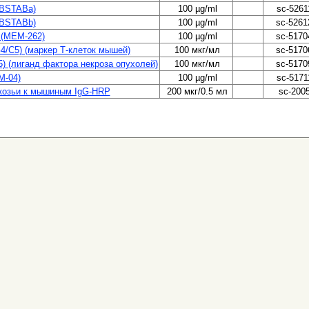
SBSTABa)
100 µg/ml
sc-5261
SBSTABb)
100 µg/ml
sc-5261
 (MEM-262)
100 µg/ml
sc-5170
G4/C5) (маркер Т-клеток мышей)
100 мкг/мл
sc-5170
5) (лиганд фактора некроза опухолей)
100 мкг/мл
sc-5170
M-04)
100 µg/ml
sc-5171
козьи к мышиным IgG-HRP
200 мкг/0.5 мл
sc-200