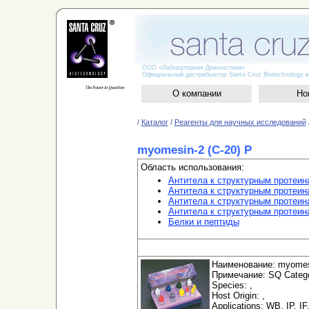
ООО «Лабораторная Диагностика»
Официальный дистрибьютор Santa Cruz Biotechnology в
О компании
Но
/
Каталог
/
Реагенты для научных исследований
myomesin-2 (C-20) P
Область использования:
Антитела к структурным протеин
Антитела к структурным протеин
Антитела к структурным протеи
Антитела к структурным протеи
Белки и пептиды
Наименование: myomesi
Примечание: SQ Categor
Species: ,
Host Origin: ,
Applications: WB, IP, IF