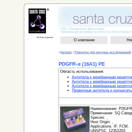
ООО «Лабораторная Диагностика»
Официальный дистрибьютор Santa Cruz Biotechnology в
О компании
Но
/
Каталог
/
Реагенты для научных исследований
PDGFR-α (16A1) PE
Область использования:
Антитела к мембранным рецепто
Антитела к мембранным рецепт
Антитела к мембранным рецепто
Первичные антитела и конъюгат
Наименование: PDGFR-
Примечание: SQ Categor
Species: ,
Host Origin: ,
Applications: IF, FCM,
UNSPSC: 12352203,