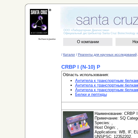
ООО «Лабораторная Диагностика»
Официальный дистрибьютор Santa Cruz Biotechnology в
О компании
Но
/
Каталог
/
Реагенты для научных исследований
CRBP I (N-10) P
Область использования:
Антитела к транспортным белка
Антитела к транспортным белкам
Антитела к транспортным белка
Белки и пептиды
Наименование: CRBP I 
Примечание: SQ Categor
Species: ,
Host Origin: ,
Applications: WB, IF, E
UNSPSC: 12352202,