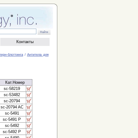
Контакты
терн-блоттинга
/
Антитела для
Кат.Номер
sc-58219
sc-53482
sc-20794
sc-20794 AC
sc-5491
sc-5491 P
sc-5492
sc-5492 P
sc-5490