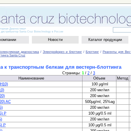
рная Диагностика»
трибьютор Santa Cruz Biotechnology в России
компании
Новости
Каталог продукции
олекулярная диагностика
/
Электрофорез и блоттинг
/
Блоттинг
/
Реагенты для Вес
тинга Santa Cruz
а к транспортным белкам для вестерн-блоттинга
Страницы:
1
/
2
/
3
Наименование
Объем
Метод
H10)
100 µg/ml
0)
200 мкг/мл
20)
200 мкг/мл
20) AC
500µg/ml, 25%ag
5)
200 мкг/мл
5) P
100 µg/0.5 ml
5)
200 мкг/мл
5) P
100 µg/0.5 ml
5)
200 мкг/мл