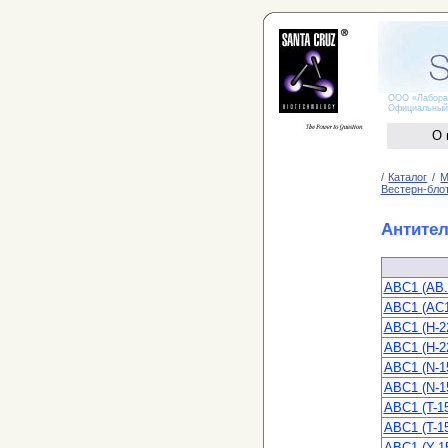
ООО «Лаборато
Официальный дис
О 
/
Каталог
/
М
Вестерн-блот
Антител
ABC1 (AB.
ABC1 (AC1
ABC1 (H-2
ABC1 (H-2
ABC1 (N-1
ABC1 (N-1
ABC1 (T-1
ABC1 (T-1
ABC1 (Y-1