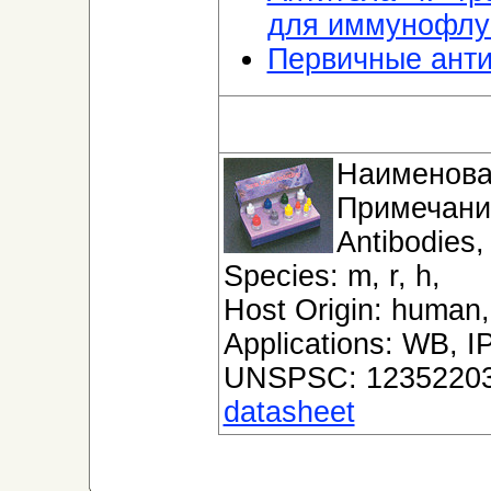
для иммунофлу
Первичные анти
Наименова
Примечан
Antibodies,
Species: m, r, h,
Host Origin: human,
Applications: WB, IP
UNSPSC: 12352203
datasheet