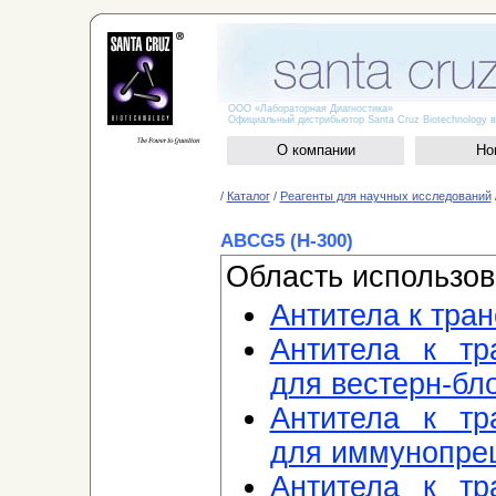
ООО «Лабораторная Диагностика»
Официальный дистрибьютор Santa Cruz Biotechnology в
О компании
Но
/
Каталог
/
Реагенты для научных исследований
ABCG5 (H-300)
Область использов
Антитела к тра
Антитела к тр
для вестерн-бло
Антитела к тр
для иммунопре
Антитела к тр