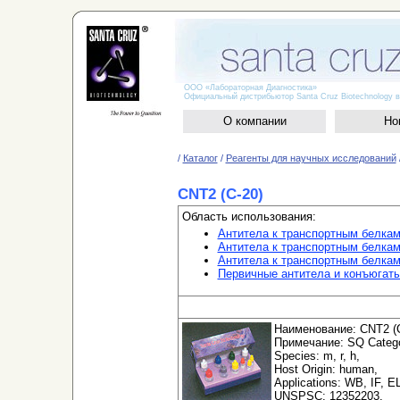
ООО «Лабораторная Диагностика»
Официальный дистрибьютор Santa Cruz Biotechnology в
О компании
Но
/
Каталог
/
Реагенты для научных исследований
CNT2 (C-20)
Область использования:
Антитела к транспортным белка
Антитела к транспортным белкам
Антитела к транспортным белка
Первичные антитела и конъюгат
Наименование: CNT2 (C
Примечание: SQ Categor
Species: m, r, h,
Host Origin: human,
Applications: WB, IF, E
UNSPSC: 12352203,