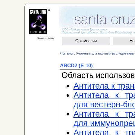
ООО «Лабораторная Диагностика»
Официальный дистрибьютор Santa Cruz Biotechnology в
О компании
Но
/
Каталог
/
Реагенты для научных исследований
ABCD2 (E-10)
Область использов
Антитела к тра
Антитела к тр
для вестерн-бло
Антитела к тр
для иммунопре
Антитела к тр