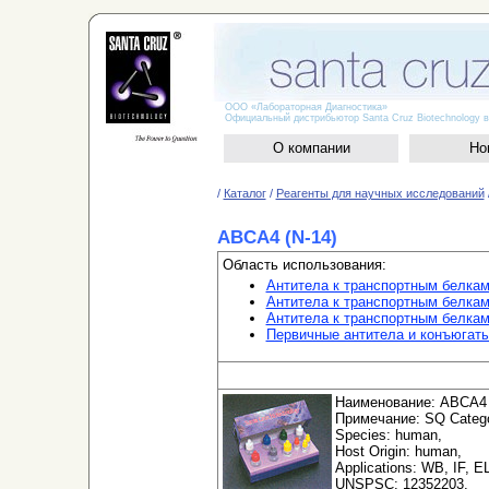
ООО «Лабораторная Диагностика»
Официальный дистрибьютор Santa Cruz Biotechnology в
О компании
Но
/
Каталог
/
Реагенты для научных исследований
ABCA4 (N-14)
Область использования:
Антитела к транспортным белка
Антитела к транспортным белкам
Антитела к транспортным белка
Первичные антитела и конъюгат
Наименование: ABCA4 
Примечание: SQ Categor
Species: human,
Host Origin: human,
Applications: WB, IF, E
UNSPSC: 12352203,