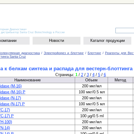
рная Диагностика»
трибьютор Santa Cruz Biotechnology в России
компании
Новости
Каталог продукции
олекулярная диагностика
/
Электрофорез и блоттинг
/
Блоттинг
/
Реагенты для Вес
тинга Santa Cruz
а к белкам синтеза и распада для вестерн-блоттинга
Страницы:
1
/
2
/
3
/
4
/
5
/
6
Наименование
Объем
Метод
nidase (M-16)
200 мкг/мл
nidase (M-16) P
100 мкг/0.5 мл
idase (N-17)
200 мкг/мл
nidase (N-17) P
100 мкг/0.5 мл
(C-17)
200 мкг/мл
(C-17) P
100 µg/0.5 ml
(H-100)
200 мкг/мл
(N-14)
200 мкг/мл
(N-14) P
100 µg/0.5 ml