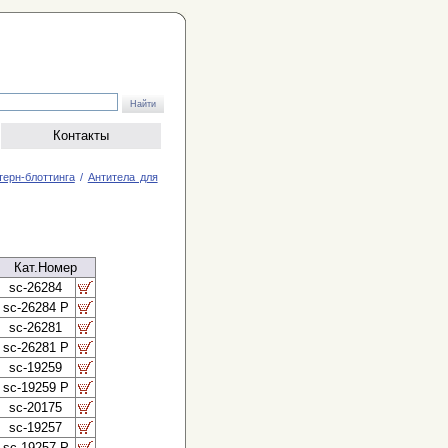
Контакты
терн-блоттинга
/
Антитела для
Кат.Номер
sc-26284
sc-26284 P
sc-26281
sc-26281 P
sc-19259
sc-19259 P
sc-20175
sc-19257
sc-19257 P