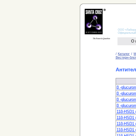
ООО «Лаборато
Официальный дис
О 
/
Каталог
/
М
Вестерн-блот
Антител
β -glucuro
β -glucuro
β -glucuron
β -glucuro
11β-HSD1 
11β-HSD1 
11β-HSD1 
11β-HSD1 
11β-HSD1 